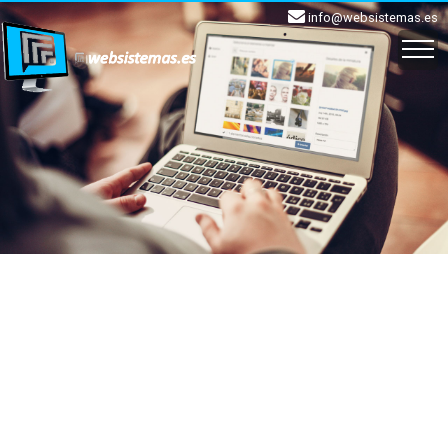
info@websistemas.es
INICIO
EMAIL
WEB
APLICACIONES
CLOUD
SOPORTE
CONTACTO