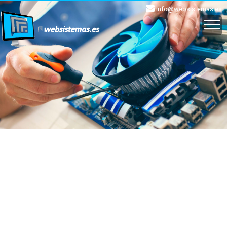
info@websistemas.es
INICIO
EMAIL
WEB
APLICACIONES
CLOUD
SOPORTE
CONTACTO